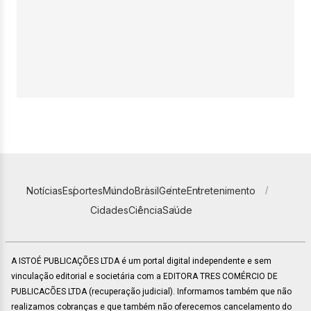
Notícias
Esportes
Mundo
Brasil
Gente
Entretenimento
Cidades
Ciência
Saúde
A ISTOÉ PUBLICAÇÕES LTDA é um portal digital independente e sem
vinculação editorial e societária com a EDITORA TRES COMÉRCIO DE
PUBLICACÕES LTDA (recuperação judicial). Informamos também que não
realizamos cobranças e que também não oferecemos cancelamento do