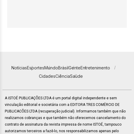
Notícias
Esportes
Mundo
Brasil
Gente
Entretenimento
Cidades
Ciência
Saúde
A ISTOÉ PUBLICAÇÕES LTDA é um portal digital independente e sem
vinculação editorial e societária com a EDITORA TRES COMÉRCIO DE
PUBLICACÕES LTDA (recuperação judicial). Informamos também que não
realizamos cobranças e que também não oferecemos cancelamento do
contrato de assinatura da revista impressa de nome ISTOÉ, tampouco
autorizamos terceiros a fazê-lo, nos responsabilizamos apenas pelo