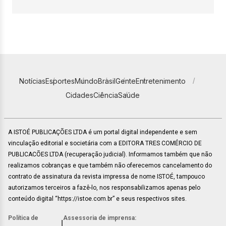
Notícias
Esportes
Mundo
Brasil
Gente
Entretenimento
Cidades
Ciência
Saúde
A ISTOÉ PUBLICAÇÕES LTDA é um portal digital independente e sem
vinculação editorial e societária com a EDITORA TRES COMÉRCIO DE
PUBLICACÕES LTDA (recuperação judicial). Informamos também que não
realizamos cobranças e que também não oferecemos cancelamento do
contrato de assinatura da revista impressa de nome ISTOÉ, tampouco
autorizamos terceiros a fazê-lo, nos responsabilizamos apenas pelo
conteúdo digital “https://istoe.com.br” e seus respectivos sites.
Política de
Assessoria de imprensa:
|