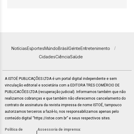
Notícias
Esportes
Mundo
Brasil
Gente
Entretenimento
Cidades
Ciência
Saúde
A ISTOÉ PUBLICAÇÕES LTDA é um portal digital independente e sem
vinculação editorial e societária com a EDITORA TRES COMÉRCIO DE
PUBLICACÕES LTDA (recuperação judicial). Informamos também que não
realizamos cobranças e que também não oferecemos cancelamento do
contrato de assinatura da revista impressa de nome ISTOÉ, tampouco
autorizamos terceiros a fazê-lo, nos responsabilizamos apenas pelo
conteúdo digital “https://istoe.com.br” e seus respectivos sites.
Política de
Assessoria de imprensa:
|