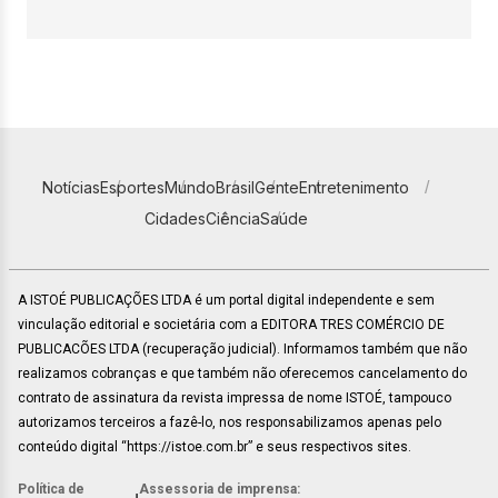
Notícias
Esportes
Mundo
Brasil
Gente
Entretenimento
Cidades
Ciência
Saúde
A ISTOÉ PUBLICAÇÕES LTDA é um portal digital independente e sem
vinculação editorial e societária com a EDITORA TRES COMÉRCIO DE
PUBLICACÕES LTDA (recuperação judicial). Informamos também que não
realizamos cobranças e que também não oferecemos cancelamento do
contrato de assinatura da revista impressa de nome ISTOÉ, tampouco
autorizamos terceiros a fazê-lo, nos responsabilizamos apenas pelo
conteúdo digital “https://istoe.com.br” e seus respectivos sites.
Política de
Assessoria de imprensa: