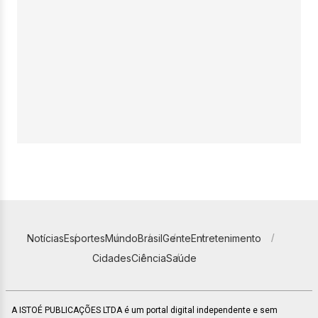
Notícias
Esportes
Mundo
Brasil
Gente
Entretenimento
Cidades
Ciência
Saúde
A ISTOÉ PUBLICAÇÕES LTDA é um portal digital independente e sem