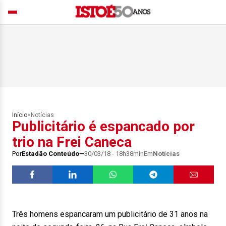
Início
>
Notícias
Publicitário é espancado por
trio na Frei Caneca
Por
Estadão Conteúdo
30/03/18 - 18h38min
Em
Notícias
Três homens espancaram um publicitário de 31 anos na