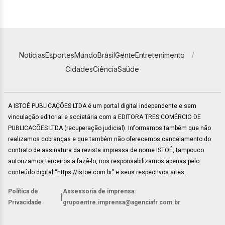
Notícias
Esportes
Mundo
Brasil
Gente
Entretenimento
Cidades
Ciência
Saúde
A ISTOÉ PUBLICAÇÕES LTDA é um portal digital independente e sem
vinculação editorial e societária com a EDITORA TRES COMÉRCIO DE
PUBLICACÕES LTDA (recuperação judicial). Informamos também que não
realizamos cobranças e que também não oferecemos cancelamento do
contrato de assinatura da revista impressa de nome ISTOÉ, tampouco
autorizamos terceiros a fazê-lo, nos responsabilizamos apenas pelo
conteúdo digital “https://istoe.com.br” e seus respectivos sites.
Política de
Assessoria de imprensa:
|
Privacidade
grupoentre.imprensa@agenciafr.com.br