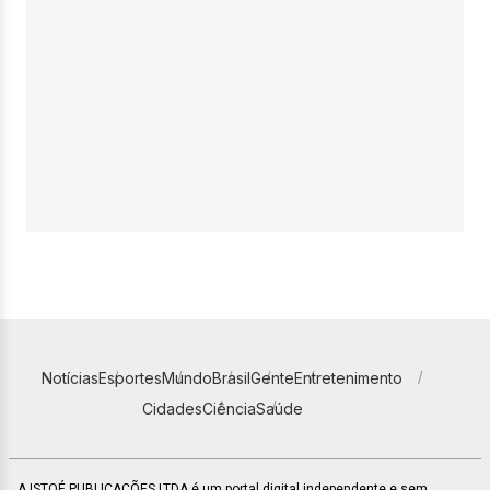
Notícias
Esportes
Mundo
Brasil
Gente
Entretenimento
Cidades
Ciência
Saúde
A ISTOÉ PUBLICAÇÕES LTDA é um portal digital independente e sem