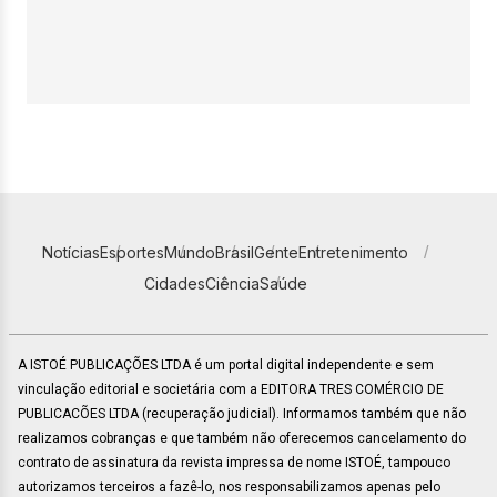
Notícias
Esportes
Mundo
Brasil
Gente
Entretenimento
Cidades
Ciência
Saúde
A ISTOÉ PUBLICAÇÕES LTDA é um portal digital independente e sem
vinculação editorial e societária com a EDITORA TRES COMÉRCIO DE
PUBLICACÕES LTDA (recuperação judicial). Informamos também que não
realizamos cobranças e que também não oferecemos cancelamento do
contrato de assinatura da revista impressa de nome ISTOÉ, tampouco
autorizamos terceiros a fazê-lo, nos responsabilizamos apenas pelo