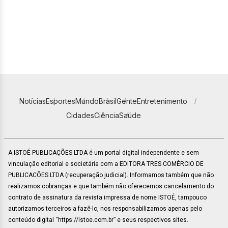
Notícias
Esportes
Mundo
Brasil
Gente
Entretenimento
Cidades
Ciência
Saúde
A ISTOÉ PUBLICAÇÕES LTDA é um portal digital independente e sem
vinculação editorial e societária com a EDITORA TRES COMÉRCIO DE
PUBLICACÕES LTDA (recuperação judicial). Informamos também que não
realizamos cobranças e que também não oferecemos cancelamento do
contrato de assinatura da revista impressa de nome ISTOÉ, tampouco
autorizamos terceiros a fazê-lo, nos responsabilizamos apenas pelo
conteúdo digital “https://istoe.com.br” e seus respectivos sites.