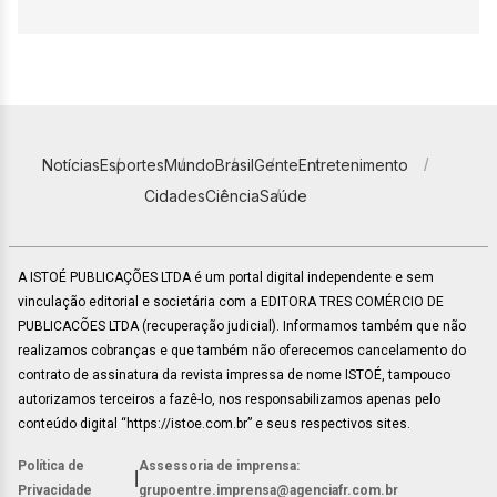
Notícias
Esportes
Mundo
Brasil
Gente
Entretenimento
Cidades
Ciência
Saúde
A ISTOÉ PUBLICAÇÕES LTDA é um portal digital independente e sem
vinculação editorial e societária com a EDITORA TRES COMÉRCIO DE
PUBLICACÕES LTDA (recuperação judicial). Informamos também que não
realizamos cobranças e que também não oferecemos cancelamento do
contrato de assinatura da revista impressa de nome ISTOÉ, tampouco
autorizamos terceiros a fazê-lo, nos responsabilizamos apenas pelo
conteúdo digital “https://istoe.com.br” e seus respectivos sites.
Política de
Assessoria de imprensa:
|
Privacidade
grupoentre.imprensa@agenciafr.com.br