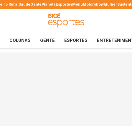
eiro Rural
Saúde
Gente
Planeta
Esportes
Menu
Motorshow
Mulher
Sustent
COLUNAS
GENTE
ESPORTES
ENTRETENIMEN