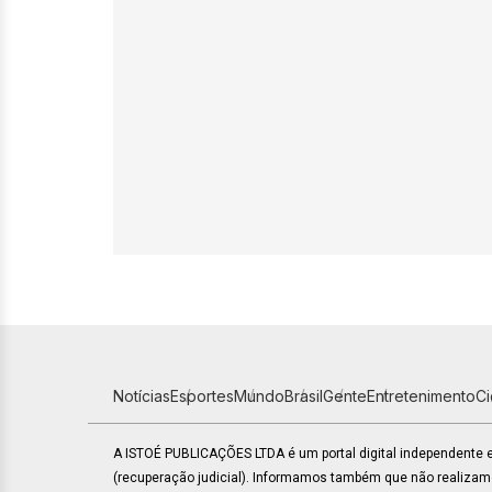
Notícias
Esportes
Mundo
Brasil
Gente
Entretenimento
C
A ISTOÉ PUBLICAÇÕES LTDA é um portal digital independente
(recuperação judicial). Informamos também que não realiza