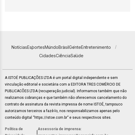
Notícias
Esportes
Mundo
Brasil
Gente
Entretenimento
Cidades
Ciência
Saúde
A ISTOÉ PUBLICAÇÕES LTDA é um portal digital independente e sem
vinculação editorial e societária com a EDITORA TRES COMÉRCIO DE
PUBLICACÕES LTDA (recuperação judicial). Informamos também que não
realizamos cobranças e que também não oferecemos cancelamento do
contrato de assinatura da revista impressa de nome ISTOÉ, tampouco
autorizamos terceiros a fazê-lo, nos responsabilizamos apenas pelo
conteúdo digital “https://istoe.com.br” e seus respectivos sites.
Política de
Assessoria de imprensa:
|