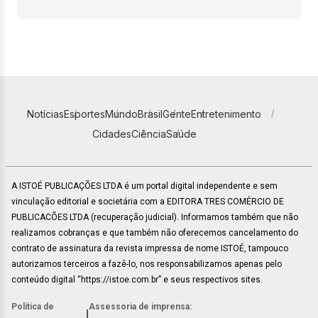
Notícias
Esportes
Mundo
Brasil
Gente
Entretenimento
Cidades
Ciência
Saúde
A ISTOÉ PUBLICAÇÕES LTDA é um portal digital independente e sem
vinculação editorial e societária com a EDITORA TRES COMÉRCIO DE
PUBLICACÕES LTDA (recuperação judicial). Informamos também que não
realizamos cobranças e que também não oferecemos cancelamento do
contrato de assinatura da revista impressa de nome ISTOÉ, tampouco
autorizamos terceiros a fazê-lo, nos responsabilizamos apenas pelo
conteúdo digital “https://istoe.com.br” e seus respectivos sites.
Política de
Assessoria de imprensa:
|