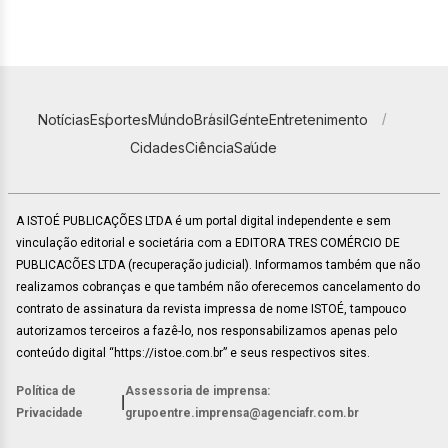
Notícias
Esportes
Mundo
Brasil
Gente
Entretenimento
Cidades
Ciência
Saúde
A ISTOÉ PUBLICAÇÕES LTDA é um portal digital independente e sem
vinculação editorial e societária com a EDITORA TRES COMÉRCIO DE
PUBLICACÕES LTDA (recuperação judicial). Informamos também que não
realizamos cobranças e que também não oferecemos cancelamento do
contrato de assinatura da revista impressa de nome ISTOÉ, tampouco
autorizamos terceiros a fazê-lo, nos responsabilizamos apenas pelo
conteúdo digital “https://istoe.com.br” e seus respectivos sites.
Política de
Assessoria de imprensa:
|
Privacidade
grupoentre.imprensa@agenciafr.com.br