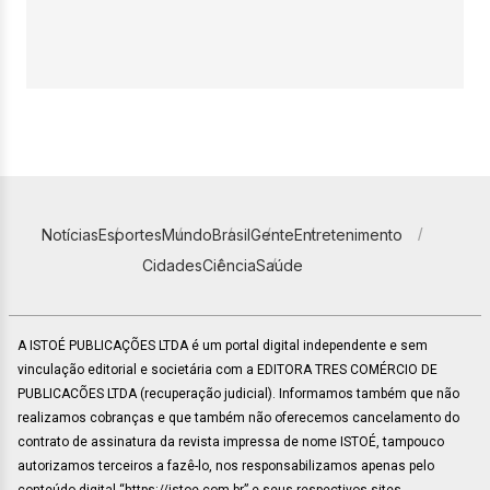
Notícias
Esportes
Mundo
Brasil
Gente
Entretenimento
Cidades
Ciência
Saúde
A ISTOÉ PUBLICAÇÕES LTDA é um portal digital independente e sem
vinculação editorial e societária com a EDITORA TRES COMÉRCIO DE
PUBLICACÕES LTDA (recuperação judicial). Informamos também que não
realizamos cobranças e que também não oferecemos cancelamento do
contrato de assinatura da revista impressa de nome ISTOÉ, tampouco
autorizamos terceiros a fazê-lo, nos responsabilizamos apenas pelo