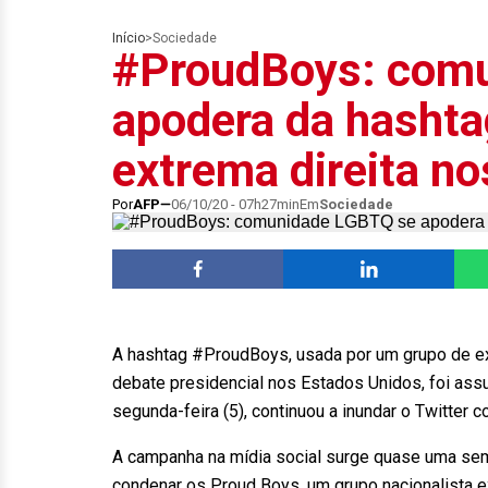
Início
>
Sociedade
#ProudBoys: com
apodera da hashta
extrema direita n
Por
AFP
06/10/20 - 07h27min
Em
Sociedade
A hashtag #ProudBoys, usada por um grupo de ex
debate presidencial nos Estados Unidos, foi as
segunda-feira (5), continuou a inundar o Twitter 
A campanha na mídia social surge quase uma se
condenar os Proud Boys, um grupo nacionalista 