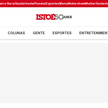
eiro Rural
Saúde
Gente
Planeta
Esportes
Menu
Motorshow
Mulher
Sustent
COLUNAS
GENTE
ESPORTES
ENTRETENIMEN