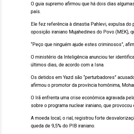
O guia supremo afirmou que há dois dias alguma
país.
Ele fez referência à dinastia Pahlevi, expulsa 
oposição iraniano Mujahedines do Povo (MEK), qu
“Peço que ninguém ajude estes criminosos”, afir
O ministério da Inteligência anunciou ter identif
últimos dias, de acordo com a Isna.
Os detidos em Yazd são “perturbadores” acusado
afirmou o promotor da província homônima, Moh
O Irã enfrenta uma crise econômica agravada pel
sobre o programa nuclear iraniano, que provocou 
A moeda local, o rial, registrou forte desvaloriz
queda de 9,5% do PIB iraniano.