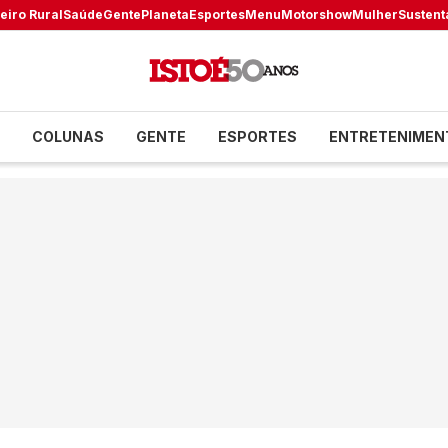
eiro Rural
Saúde
Gente
Planeta
Esportes
Menu
Motorshow
Mulher
Sustent
COLUNAS
GENTE
ESPORTES
ENTRETENIMEN