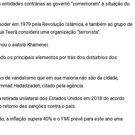
s entidades contrárias ao governo “comemoram” a situação do
do poder em 1979 pela Revolução Islâmica, e também ao grupo de
e Teerã considera uma organização “terrorista”.
mou o aiatolá Khamenei.
icado os principais elementos por trás dos distúrbios dos
s de vandalismo que em sua maioria não são da cidade,
ammad Hadadzadeh, citado pela agência.
a retirada unilateral dos Estados Unidos em 2018 do acordo
o retorno das sanções contra o país.
ação, a inflação supera 40% e o FMI prevê para este ano uma