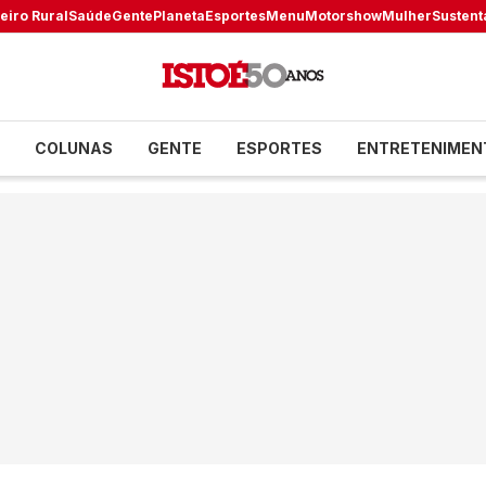
eiro Rural
Saúde
Gente
Planeta
Esportes
Menu
Motorshow
Mulher
Sustent
COLUNAS
GENTE
ESPORTES
ENTRETENIMEN