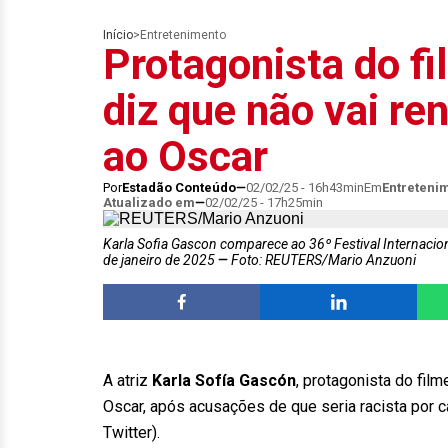
Início
>
Entretenimento
Protagonista do fi
diz que não vai re
ao Oscar
Por
Estadão Conteúdo
02/02/25 - 16h43min
Em
Entreteni
Atualizado em
02/02/25 - 17h25min
Karla Sofia Gascon comparece ao 36º Festival Internacio
de janeiro de 2025
Foto: REUTERS/Mario Anzuoni
A atriz
Karla Sofía Gascón
, protagonista do fil
Oscar, após acusações de que seria racista por 
Twitter).