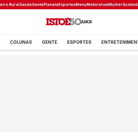
eiro Rural
Saúde
Gente
Planeta
Esportes
Menu
Motorshow
Mulher
Sustent
COLUNAS
GENTE
ESPORTES
ENTRETENIMEN