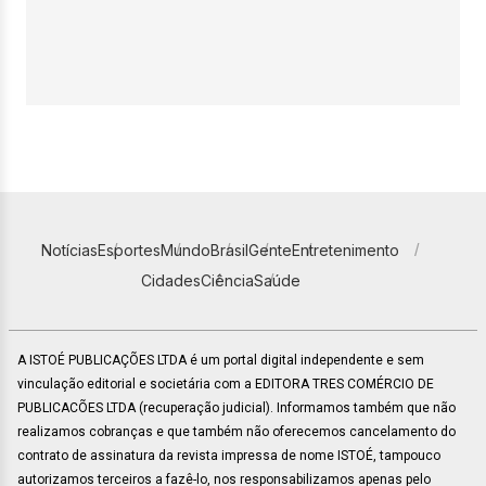
Notícias
Esportes
Mundo
Brasil
Gente
Entretenimento
Cidades
Ciência
Saúde
A ISTOÉ PUBLICAÇÕES LTDA é um portal digital independente e sem
vinculação editorial e societária com a EDITORA TRES COMÉRCIO DE
PUBLICACÕES LTDA (recuperação judicial). Informamos também que não
realizamos cobranças e que também não oferecemos cancelamento do
contrato de assinatura da revista impressa de nome ISTOÉ, tampouco
autorizamos terceiros a fazê-lo, nos responsabilizamos apenas pelo