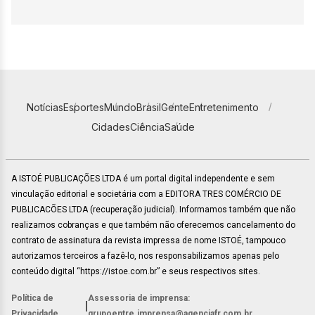
Notícias
Esportes
Mundo
Brasil
Gente
Entretenimento
Cidades
Ciência
Saúde
A ISTOÉ PUBLICAÇÕES LTDA é um portal digital independente e sem
vinculação editorial e societária com a EDITORA TRES COMÉRCIO DE
PUBLICACÕES LTDA (recuperação judicial). Informamos também que não
realizamos cobranças e que também não oferecemos cancelamento do
contrato de assinatura da revista impressa de nome ISTOÉ, tampouco
autorizamos terceiros a fazê-lo, nos responsabilizamos apenas pelo
conteúdo digital “https://istoe.com.br” e seus respectivos sites.
Política de
Assessoria de imprensa:
|
Privacidade
grupoentre.imprensa@agenciafr.com.br