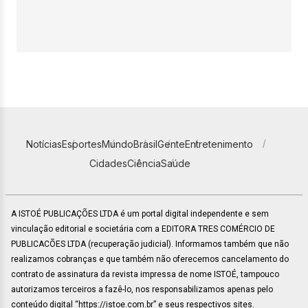
Notícias
Esportes
Mundo
Brasil
Gente
Entretenimento
Cidades
Ciência
Saúde
A ISTOÉ PUBLICAÇÕES LTDA é um portal digital independente e sem
vinculação editorial e societária com a EDITORA TRES COMÉRCIO DE
PUBLICACÕES LTDA (recuperação judicial). Informamos também que não
realizamos cobranças e que também não oferecemos cancelamento do
contrato de assinatura da revista impressa de nome ISTOÉ, tampouco
autorizamos terceiros a fazê-lo, nos responsabilizamos apenas pelo
conteúdo digital “https://istoe.com.br” e seus respectivos sites.