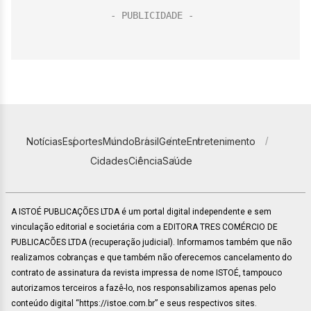
Notícias
Esportes
Mundo
Brasil
Gente
Entretenimento
Cidades
Ciência
Saúde
A ISTOÉ PUBLICAÇÕES LTDA é um portal digital independente e sem
vinculação editorial e societária com a EDITORA TRES COMÉRCIO DE
PUBLICACÕES LTDA (recuperação judicial). Informamos também que não
realizamos cobranças e que também não oferecemos cancelamento do
contrato de assinatura da revista impressa de nome ISTOÉ, tampouco
autorizamos terceiros a fazê-lo, nos responsabilizamos apenas pelo
conteúdo digital “https://istoe.com.br” e seus respectivos sites.