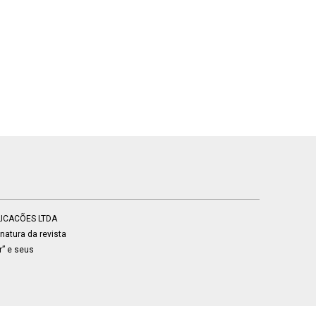
BLICACÕES LTDA
atura da revista
r” e seus