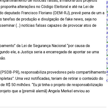
mpartilhamento de notícias falsas, a maioria dos projetos
oponha alterações no Código Eleitoral e até na Lei de
 do deputado Francisco Floriano (DEM-RJ), prevê pena de um a
s tarefas de produção e divulgação de fake news, seja no
isseminar (…) notícias falsas capazes de provocar atos de
içoamento” da Lei de Segurança Nacional “por causa da
undo ele, a Justiça seria a encarregada de apontar se uma
não.
 (PSDB-PR), responsabiliza provedores pelo compartilhamento
pletas”. Uma vez notificadas, teriam de retirar o conteúdo do
 de R$ 50 milhões. “Eu já tinha o projeto de responsabilização
projeto que a (premiê alemã) Angela Merkel enviou ao