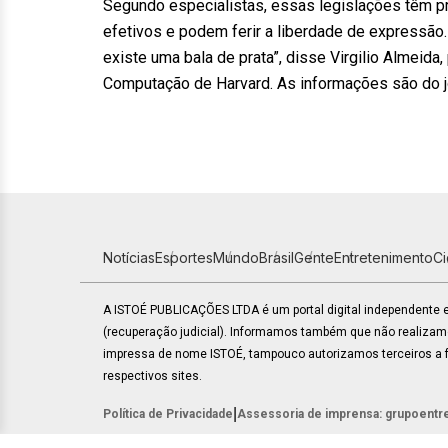
Segundo especialistas, essas legislações têm pro
efetivos e podem ferir a liberdade de expressã
existe uma bala de prata”, disse Virgilio Almeid
Computação de Harvard. As informações são do j
Notícias
Esportes
Mundo
Brasil
Gente
Entretenimento
C
A ISTOÉ PUBLICAÇÕES LTDA é um portal digital independente
(recuperação judicial). Informamos também que não realiza
impressa de nome ISTOÉ, tampouco autorizamos terceiros a fa
respectivos sites.
|
Política de Privacidade
Assessoria de imprensa: grupoentr