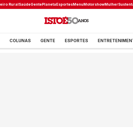
eiro Rural
Saúde
Gente
Planeta
Esportes
Menu
Motorshow
Mulher
Sustent
COLUNAS
GENTE
ESPORTES
ENTRETENIMEN