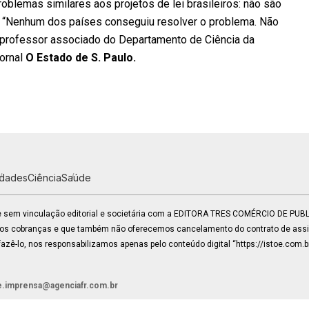
blemas similares aos projetos de lei brasileiros: não são
o. “Nenhum dos países conseguiu resolver o problema. Não
a, professor associado do Departamento de Ciência da
ornal
O Estado de S. Paulo.
idades
Ciência
Saúde
 e sem vinculação editorial e societária com a EDITORA TRES COMÉRCIO DE PU
mos cobranças e que também não oferecemos cancelamento do contrato de assin
zê-lo, nos responsabilizamos apenas pelo conteúdo digital “https://istoe.com.b
e.imprensa@agenciafr.com.br