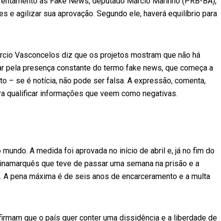
frentamento às Fake News, deputado Márcio Marinho (PRB-BA),
tes e agilizar sua aprovação. Segundo ele, haverá equilíbrio para
Márcio Vasconcelos diz que os projetos mostram que não há
ar pela presença constante do termo fake news, que começa a
 – se é notícia, não pode ser falsa. A expressão, comenta,
ara qualificar informações que veem como negativas.
 mundo. A medida foi aprovada no início de abril e, já no fim do
dinamarquês que teve de passar uma semana na prisão e a
il). A pena máxima é de seis anos de encarceramento e a multa
 afirmam que o país quer conter uma dissidência e a liberdade de