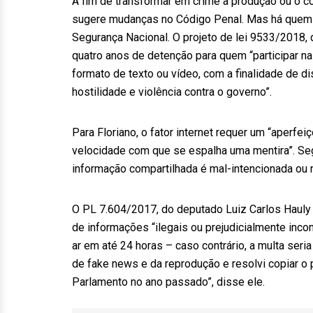
A fim de transformar em crime a produção ou o co
sugere mudanças no Código Penal. Mas há quem pr
Segurança Nacional. O projeto de lei 9533/2018,
quatro anos de detenção para quem “participar na
formato de texto ou vídeo, com a finalidade de d
hostilidade e violência contra o governo”.
Para Floriano, o fator internet requer um “aperfe
velocidade com que se espalha uma mentira”. Seg
informação compartilhada é mal-intencionada ou 
O PL 7.604/2017, do deputado Luiz Carlos Hauly
de informações “ilegais ou prejudicialmente incom
ar em até 24 horas – caso contrário, a multa seria
de fake news e da reprodução e resolvi copiar o 
Parlamento no ano passado”, disse ele.