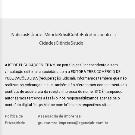
Notícias
Esportes
Mundo
Brasil
Gente
Entretenimento
Cidades
Ciência
Saúde
A ISTOÉ PUBLICAÇÕES LTDA é um portal digital independente e sem
vinculação editorial e societária com a EDITORA TRES COMÉRCIO DE
PUBLICACÕES LTDA (recuperação judicial). Informamos também que não
realizamos cobranças e que também não oferecemos cancelamento do
contrato de assinatura da revista impressa de nome ISTOÉ, tampouco
autorizamos terceiros a fazê-lo, nos responsabilizamos apenas pelo
conteúdo digital “https://istoe.com.br” e seus respectivos sites.
Política de
Assessoria de imprensa:
|
Privacidade
grupoentre.imprensa@agenciafr.com.br