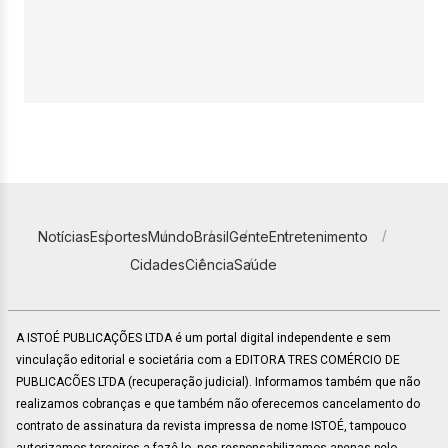
Notícias
Esportes
Mundo
Brasil
Gente
Entretenimento
Cidades
Ciência
Saúde
A ISTOÉ PUBLICAÇÕES LTDA é um portal digital independente e sem
vinculação editorial e societária com a EDITORA TRES COMÉRCIO DE
PUBLICACÕES LTDA (recuperação judicial). Informamos também que não
realizamos cobranças e que também não oferecemos cancelamento do
contrato de assinatura da revista impressa de nome ISTOÉ, tampouco