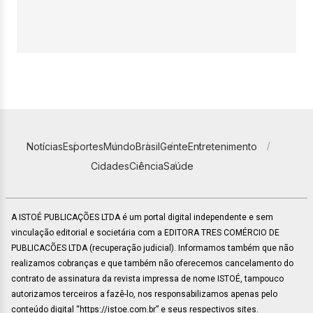
Notícias
Esportes
Mundo
Brasil
Gente
Entretenimento
Cidades
Ciência
Saúde
A ISTOÉ PUBLICAÇÕES LTDA é um portal digital independente e sem
vinculação editorial e societária com a EDITORA TRES COMÉRCIO DE
PUBLICACÕES LTDA (recuperação judicial). Informamos também que não
realizamos cobranças e que também não oferecemos cancelamento do
contrato de assinatura da revista impressa de nome ISTOÉ, tampouco
autorizamos terceiros a fazê-lo, nos responsabilizamos apenas pelo
conteúdo digital “https://istoe.com.br” e seus respectivos sites.