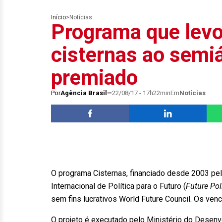
Início
>
Notícias
Programa que levo
cisternas ao semiá
premiado
Por
Agência Brasil
22/08/17 - 17h22min
Em
Notícias
O programa Cisternas, financiado desde 2003 pel
Internacional de Política para o Futuro (
Future Po
sem fins lucrativos World Future Council. Os ven
O projeto é executado pelo Ministério do Desenv