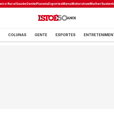
eiro Rural
Saúde
Gente
Planeta
Esportes
Menu
Motorshow
Mulher
Sustent
COLUNAS
GENTE
ESPORTES
ENTRETENIMEN