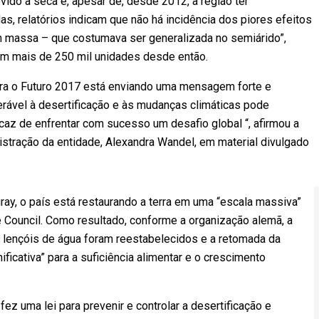
ido à seca e, apesar de, desde 2012, a região ter
s, relatórios indicam que não há incidência dos piores efeitos
em massa – que costumava ser generalizada no semiárido”,
 em mais de 250 mil unidades desde então.
 para o Futuro 2017 está enviando uma mensagem forte e
ável à desertificação e às mudanças climáticas pode
icaz de enfrentar com sucesso um desafio global “, afirmou a
istração da entidade, Alexandra Wandel, em material divulgado
igray, o país está restaurando a terra em uma “escala massiva”
e Council. Como resultado, conforme a organização alemã, a
s lençóis de água foram reestabelecidos e a retomada da
ificativa” para a suficiência alimentar e o crescimento
fez uma lei para prevenir e controlar a desertificação e