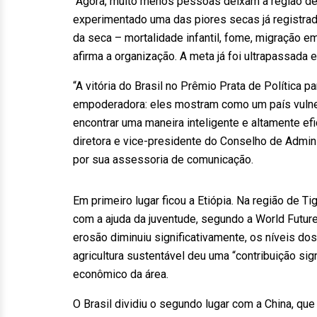
“Agora, muito menos pessoas deixam a região dev
experimentado uma das piores secas já registrada
da seca – mortalidade infantil, fome, migração 
afirma a organização. A meta já foi ultrapassada
“A vitória do Brasil no Prêmio Prata de Política
empoderadora: eles mostram como um país vulner
encontrar uma maneira inteligente e altamente ef
diretora e vice-presidente do Conselho de Admin
por sua assessoria de comunicação.
Em primeiro lugar ficou a Etiópia. Na região de T
com a ajuda da juventude, segundo a World Futur
erosão diminuiu significativamente, os níveis do
agricultura sustentável deu uma “contribuição sign
econômico da área.
O Brasil dividiu o segundo lugar com a China, que 