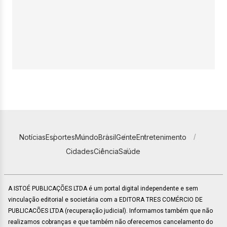
Notícias
Esportes
Mundo
Brasil
Gente
Entretenimento
Cidades
Ciência
Saúde
A ISTOÉ PUBLICAÇÕES LTDA é um portal digital independente e sem
vinculação editorial e societária com a EDITORA TRES COMÉRCIO DE
PUBLICACÕES LTDA (recuperação judicial). Informamos também que não
realizamos cobranças e que também não oferecemos cancelamento do