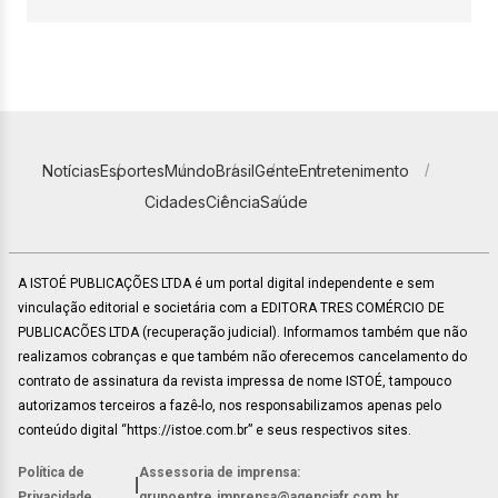
Notícias
Esportes
Mundo
Brasil
Gente
Entretenimento
Cidades
Ciência
Saúde
A ISTOÉ PUBLICAÇÕES LTDA é um portal digital independente e sem
vinculação editorial e societária com a EDITORA TRES COMÉRCIO DE
PUBLICACÕES LTDA (recuperação judicial). Informamos também que não
realizamos cobranças e que também não oferecemos cancelamento do
contrato de assinatura da revista impressa de nome ISTOÉ, tampouco
autorizamos terceiros a fazê-lo, nos responsabilizamos apenas pelo
conteúdo digital “https://istoe.com.br” e seus respectivos sites.
Política de
Assessoria de imprensa:
|
Privacidade
grupoentre.imprensa@agenciafr.com.br