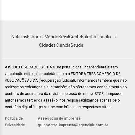
Notícias
Esportes
Mundo
Brasil
Gente
Entretenimento
Cidades
Ciência
Saúde
A ISTOÉ PUBLICAÇÕES LTDA é um portal digital independente e sem
vinculação editorial e societária com a EDITORA TRES COMÉRCIO DE
PUBLICACÕES LTDA (recuperação judicial). Informamos também que não
realizamos cobranças e que também não oferecemos cancelamento do
contrato de assinatura da revista impressa de nome ISTOÉ, tampouco
autorizamos terceiros a fazê-lo, nos responsabilizamos apenas pelo
conteúdo digital “https://istoe.com.br” e seus respectivos sites.
Política de
Assessoria de imprensa:
|
Privacidade
grupoentre.imprensa@agenciafr.com.br