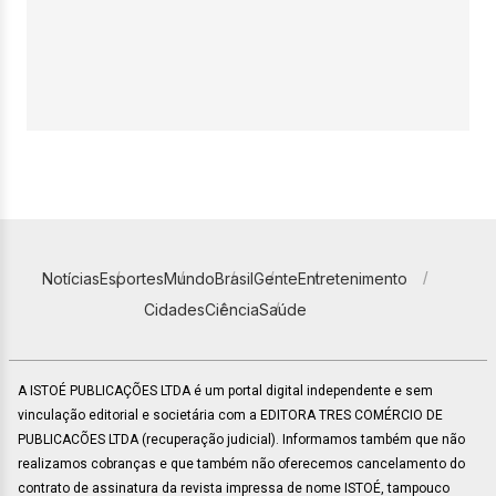
Notícias
Esportes
Mundo
Brasil
Gente
Entretenimento
Cidades
Ciência
Saúde
A ISTOÉ PUBLICAÇÕES LTDA é um portal digital independente e sem
vinculação editorial e societária com a EDITORA TRES COMÉRCIO DE
PUBLICACÕES LTDA (recuperação judicial). Informamos também que não
realizamos cobranças e que também não oferecemos cancelamento do
contrato de assinatura da revista impressa de nome ISTOÉ, tampouco