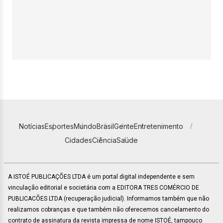
Notícias
Esportes
Mundo
Brasil
Gente
Entretenimento
Cidades
Ciência
Saúde
A ISTOÉ PUBLICAÇÕES LTDA é um portal digital independente e sem
vinculação editorial e societária com a EDITORA TRES COMÉRCIO DE
PUBLICACÕES LTDA (recuperação judicial). Informamos também que não
realizamos cobranças e que também não oferecemos cancelamento do
contrato de assinatura da revista impressa de nome ISTOÉ, tampouco