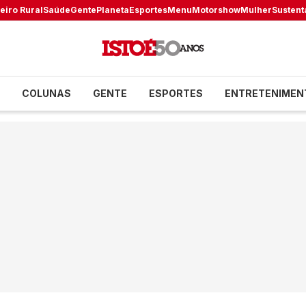
eiro Rural
Saúde
Gente
Planeta
Esportes
Menu
Motorshow
Mulher
Sustent
COLUNAS
GENTE
ESPORTES
ENTRETENIMEN