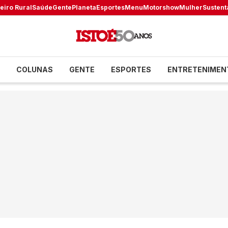
eiro Rural
Saúde
Gente
Planeta
Esportes
Menu
Motorshow
Mulher
Sustent
COLUNAS
GENTE
ESPORTES
ENTRETENIMEN