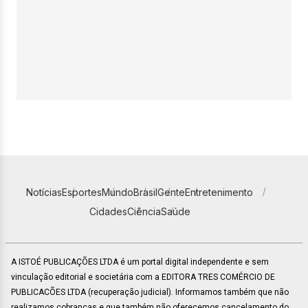
Notícias
Esportes
Mundo
Brasil
Gente
Entretenimento
Cidades
Ciência
Saúde
A ISTOÉ PUBLICAÇÕES LTDA é um portal digital independente e sem
vinculação editorial e societária com a EDITORA TRES COMÉRCIO DE
PUBLICACÕES LTDA (recuperação judicial). Informamos também que não
realizamos cobranças e que também não oferecemos cancelamento do