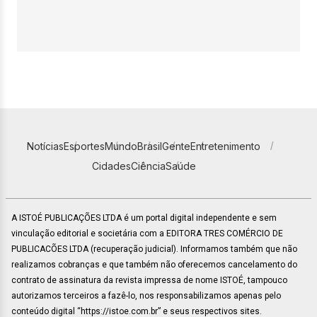
Notícias
Esportes
Mundo
Brasil
Gente
Entretenimento
Cidades
Ciência
Saúde
A ISTOÉ PUBLICAÇÕES LTDA é um portal digital independente e sem
vinculação editorial e societária com a EDITORA TRES COMÉRCIO DE
PUBLICACÕES LTDA (recuperação judicial). Informamos também que não
realizamos cobranças e que também não oferecemos cancelamento do
contrato de assinatura da revista impressa de nome ISTOÉ, tampouco
autorizamos terceiros a fazê-lo, nos responsabilizamos apenas pelo
conteúdo digital “https://istoe.com.br” e seus respectivos sites.