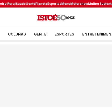
eiro Rural
Saúde
Gente
Planeta
Esportes
Menu
Motorshow
Mulher
Sustent
COLUNAS
GENTE
ESPORTES
ENTRETENIMEN