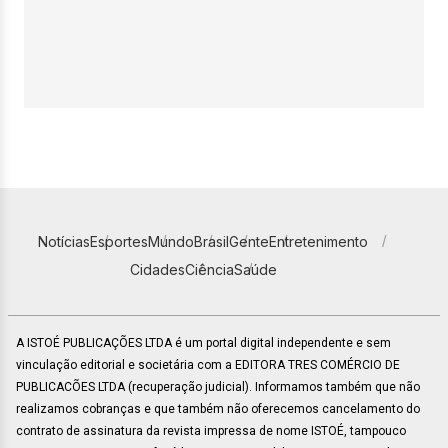
Notícias
Esportes
Mundo
Brasil
Gente
Entretenimento
Cidades
Ciência
Saúde
A ISTOÉ PUBLICAÇÕES LTDA é um portal digital independente e sem
vinculação editorial e societária com a EDITORA TRES COMÉRCIO DE
PUBLICACÕES LTDA (recuperação judicial). Informamos também que não
realizamos cobranças e que também não oferecemos cancelamento do
contrato de assinatura da revista impressa de nome ISTOÉ, tampouco