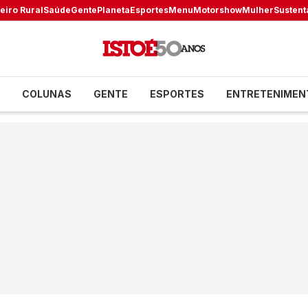
eiro Rural
Saúde
Gente
Planeta
Esportes
Menu
Motorshow
Mulher
Sustent
COLUNAS
GENTE
ESPORTES
ENTRETENIMEN