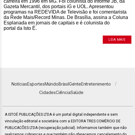
carreira em 1996 em MG. Foi colunista do Informe JB, da
Gazeta Mercantil, dos portais iG e UOL. Apresentou
programas na REDEVIDA de Televisão e foi comentarista
da Rede Mais/Record Minas. De Brasília, assina a Coluna
Esplanada em jornais de capitais e é colunista do
portal da Isto É.
LEIA MAIS
Notícias
Esportes
Mundo
Brasil
Gente
Entretenimento
Cidades
Ciência
Saúde
A ISTOÉ PUBLICAÇÕES LTDA é um portal digital independente e sem
vinculação editorial e societária com a EDITORA TRES COMÉRCIO DE
PUBLICACÕES LTDA (recuperação judicial). Informamos também que não
realizamos cobranças e que também não oferecemos cancelamento do