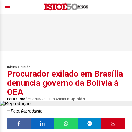
Início
>
Opinião
Procurador exilado em Brasília
denuncia governo da Bolívia à
OEA
Por
Da IstoÉ
03/05/23 - 17h32min
Em
Opinião
Foto: Reprodução