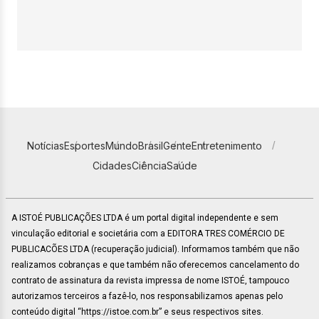
Notícias
Esportes
Mundo
Brasil
Gente
Entretenimento
Cidades
Ciência
Saúde
A ISTOÉ PUBLICAÇÕES LTDA é um portal digital independente e sem
vinculação editorial e societária com a EDITORA TRES COMÉRCIO DE
PUBLICACÕES LTDA (recuperação judicial). Informamos também que não
realizamos cobranças e que também não oferecemos cancelamento do
contrato de assinatura da revista impressa de nome ISTOÉ, tampouco
autorizamos terceiros a fazê-lo, nos responsabilizamos apenas pelo
conteúdo digital “https://istoe.com.br” e seus respectivos sites.