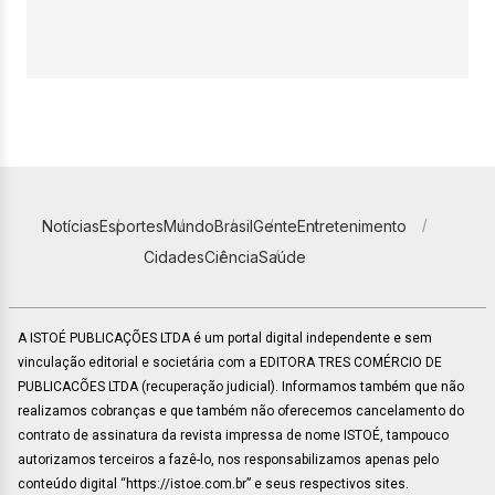
Notícias
Esportes
Mundo
Brasil
Gente
Entretenimento
Cidades
Ciência
Saúde
A ISTOÉ PUBLICAÇÕES LTDA é um portal digital independente e sem
vinculação editorial e societária com a EDITORA TRES COMÉRCIO DE
PUBLICACÕES LTDA (recuperação judicial). Informamos também que não
realizamos cobranças e que também não oferecemos cancelamento do
contrato de assinatura da revista impressa de nome ISTOÉ, tampouco
autorizamos terceiros a fazê-lo, nos responsabilizamos apenas pelo
conteúdo digital “https://istoe.com.br” e seus respectivos sites.