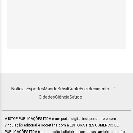
Notícias
Esportes
Mundo
Brasil
Gente
Entretenimento
Cidades
Ciência
Saúde
A ISTOÉ PUBLICAÇÕES LTDA é um portal digital independente e sem
vinculação editorial e societária com a EDITORA TRES COMÉRCIO DE
PUBLICACÕES LTDA (recuperação judicial). Informamos também que não