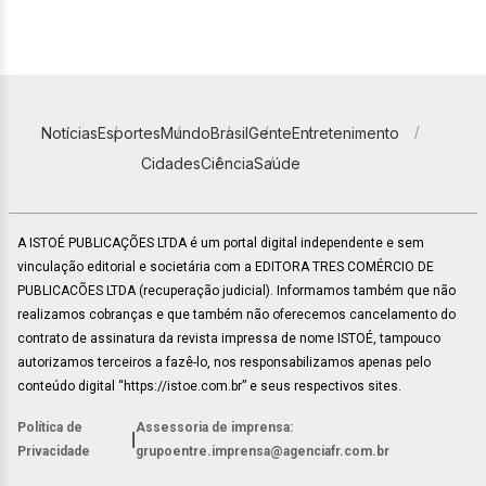
Notícias
Esportes
Mundo
Brasil
Gente
Entretenimento
Cidades
Ciência
Saúde
A ISTOÉ PUBLICAÇÕES LTDA é um portal digital independente e sem
vinculação editorial e societária com a EDITORA TRES COMÉRCIO DE
PUBLICACÕES LTDA (recuperação judicial). Informamos também que não
realizamos cobranças e que também não oferecemos cancelamento do
contrato de assinatura da revista impressa de nome ISTOÉ, tampouco
autorizamos terceiros a fazê-lo, nos responsabilizamos apenas pelo
conteúdo digital “https://istoe.com.br” e seus respectivos sites.
Política de
Assessoria de imprensa:
|
Privacidade
grupoentre.imprensa@agenciafr.com.br