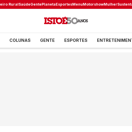
eiro Rural
Saúde
Gente
Planeta
Esportes
Menu
Motorshow
Mulher
Sustent
COLUNAS
GENTE
ESPORTES
ENTRETENIMEN