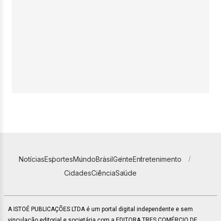
Notícias
Esportes
Mundo
Brasil
Gente
Entretenimento
Cidades
Ciência
Saúde
A ISTOÉ PUBLICAÇÕES LTDA é um portal digital independente e sem
vinculação editorial e societária com a EDITORA TRES COMÉRCIO DE