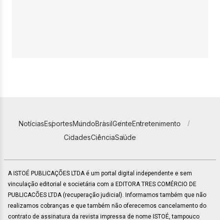
Notícias
Esportes
Mundo
Brasil
Gente
Entretenimento
Cidades
Ciência
Saúde
A ISTOÉ PUBLICAÇÕES LTDA é um portal digital independente e sem
vinculação editorial e societária com a EDITORA TRES COMÉRCIO DE
PUBLICACÕES LTDA (recuperação judicial). Informamos também que não
realizamos cobranças e que também não oferecemos cancelamento do
contrato de assinatura da revista impressa de nome ISTOÉ, tampouco