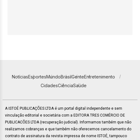
Notícias
Esportes
Mundo
Brasil
Gente
Entretenimento
Cidades
Ciência
Saúde
A ISTOÉ PUBLICAÇÕES LTDA é um portal digital independente e sem
vinculação editorial e societária com a EDITORA TRES COMÉRCIO DE
PUBLICACÕES LTDA (recuperação judicial). Informamos também que não
realizamos cobranças e que também não oferecemos cancelamento do
contrato de assinatura da revista impressa de nome ISTOÉ, tampouco